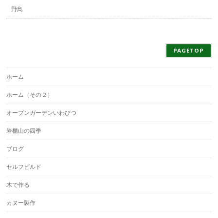
野鳥
PAGETOP
ホーム
ホーム（その２）
オープンガーデンいわびつ
岩櫃山の四季
ブログ
セルフビルド
木で作る
カヌー製作