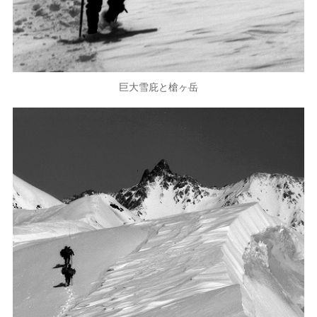
巨大雪庇と槍ヶ岳