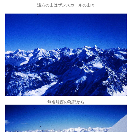
遠方の山はザンスカールの山々
無名峰西の鞍部から