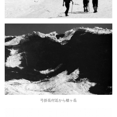
弓折岳付近から槍ヶ岳