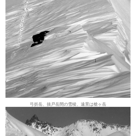
弓折岳、抜戸岳間の雪稜、遠景は槍ヶ岳