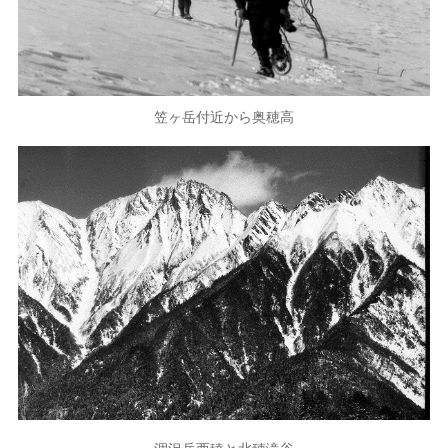
笠ヶ岳付近から奥穂高