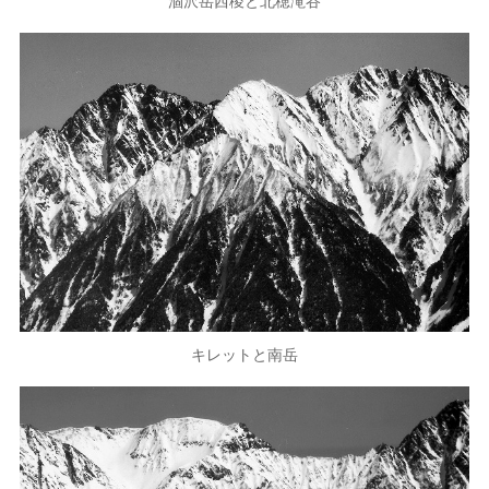
涸沢岳西稜と北穂滝谷
キレットと南岳