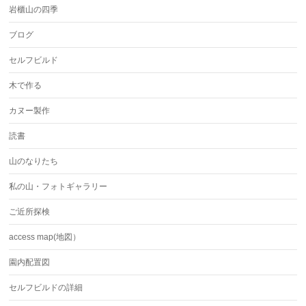
岩櫃山の四季
ブログ
セルフビルド
木で作る
カヌー製作
読書
山のなりたち
私の山・フォトギャラリー
ご近所探検
access map(地図）
園内配置図
セルフビルドの詳細