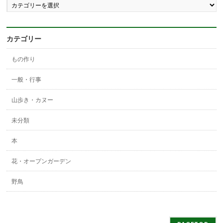
ロ
グ
の
分
カテゴリー
類
もの作り
一般・行事
山歩き・カヌー
未分類
本
花・オープンガーデン
野鳥