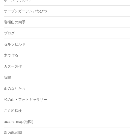
ホーム（その２）
オープンガーデンいわびつ
岩櫃山の四季
ブログ
セルフビルド
木で作る
カヌー製作
読書
山のなりたち
私の山・フォトギャラリー
ご近所探検
access map(地図）
園内配置図