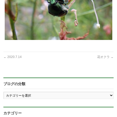
←
2020.7.14
花オクラ
→
ブログの分類
ブ
ロ
グ
の
分
カテゴリー
類