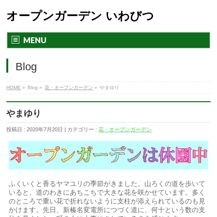
オープンガーデン いわびつ
MENU
Blog
HOME
»
Blog »
花・オープンガーデン
»
やまゆり
やまゆり
投稿日 : 2020年7月20日 | カテゴリー :
花・オープンガーデン
ふくいくと香るヤマユリの季節がきました。山ろくの道を歩いて
いると、道のわきにあちこちで大きな花を咲かせています。多く
のところで重い花で折れないように支柱が添えられているのも見
かけます。先日、新榛名変電所につづく道に、何十という数の支