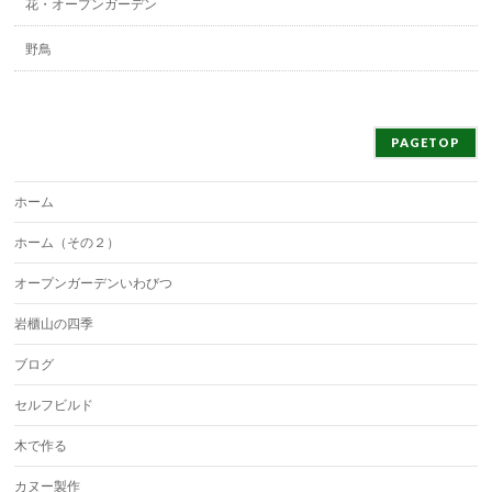
花・オープンガーデン
野鳥
PAGETOP
ホーム
ホーム（その２）
オープンガーデンいわびつ
岩櫃山の四季
ブログ
セルフビルド
木で作る
カヌー製作