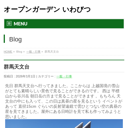
オープンガーデン いわびつ
MENU
Blog
HOME
»
Blog »
一般・行事
»
群馬天文台
群馬天文台
投稿日 : 2026年3月1日 | カテゴリー :
一般・行事
先日 群馬天文台へ行ってきました。ここからは 上越国境の雪山
がとても素晴らしい景色で見ることができるのです。 西は 平標
山から谷川岳 朝日岳の方まで見ることができます 。もちろん 天
文台の中にも入って、この日は真昼の星を見るという イベントが
あって 直径15cm ぐらいの反射望遠鏡で雲ひとつない空の真昼の
星を見てきました。屋外にある日時計を見て私も作ってみようと
思いました。