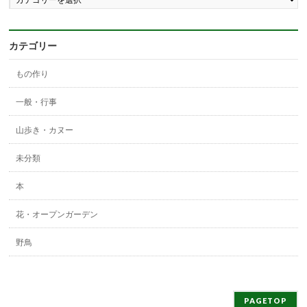
ロ
グ
の
分
カテゴリー
類
もの作り
一般・行事
山歩き・カヌー
未分類
本
花・オープンガーデン
野鳥
PAGETOP