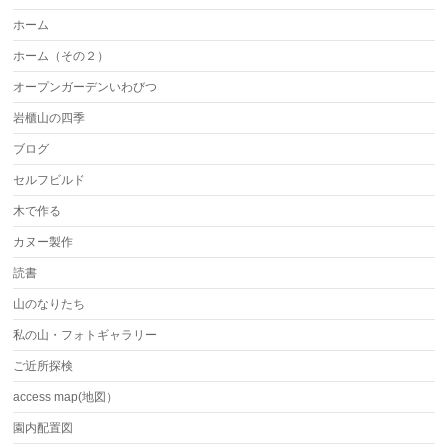
ホーム
ホーム（その２）
オープンガーデンいわびつ
岩櫃山の四季
ブログ
セルフビルド
木で作る
カヌー製作
読書
山のなりたち
私の山・フォトギャラリー
ご近所探検
access map(地図）
園内配置図