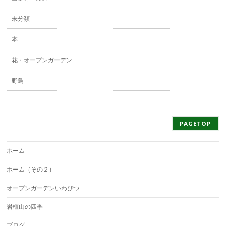
未分類
本
花・オープンガーデン
野鳥
PAGETOP
ホーム
ホーム（その２）
オープンガーデンいわびつ
岩櫃山の四季
ブログ