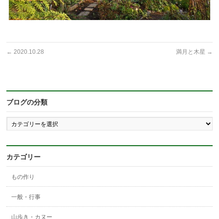
←
2020.10.28
満月と木星
→
ブログの分類
ブ
ロ
グ
の
分
カテゴリー
類
もの作り
一般・行事
山歩き・カヌー