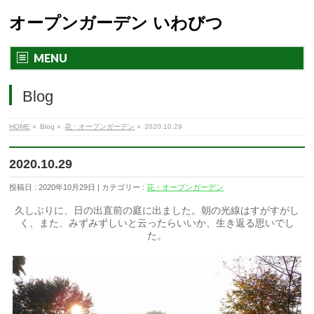
オープンガーデン いわびつ
MENU
Blog
HOME
»
Blog »
花・オープンガーデン
»
2020.10.29
2020.10.29
投稿日 : 2020年10月29日 | カテゴリー :
花・オープンガーデン
久しぶりに、日の出直前の庭に出ました。朝の光線はすがすがし
く、また、みずみずしいと云ったらいいか、生き返る思いでし
た。